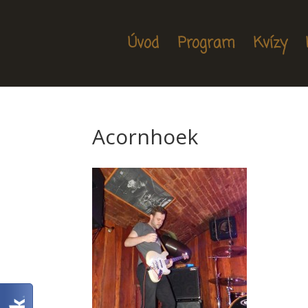
Úvod
Program
Kvízy
Acornhoek